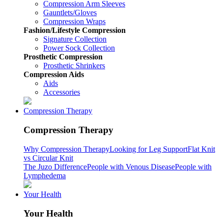
Compression Arm Sleeves
Gauntlets/Gloves
Compression Wraps
Fashion/Lifestyle Compression
Signature Collection
Power Sock Collection
Prosthetic Compression
Prosthetic Shrinkers
Compression Aids
Aids
Accessories
Compression Therapy
Compression Therapy
Why Compression Therapy
Looking for Leg Support
Flat Knit
vs Circular Knit
The Juzo Difference
People with Venous Disease
People with
Lymphedema
Your Health
Your Health