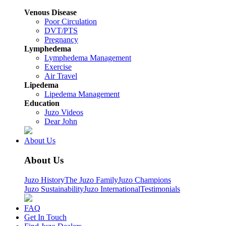
Venous Disease
Poor Circulation
DVT/PTS
Pregnancy
Lymphedema
Lymphedema Management
Exercise
Air Travel
Lipedema
Lipedema Management
Education
Juzo Videos
Dear John
About Us
About Us
Juzo History
The Juzo Family
Juzo Champions
Juzo Sustainability
Juzo International
Testimonials
FAQ
Get In Touch